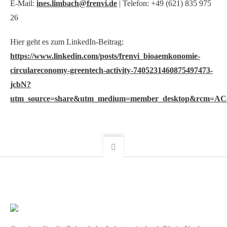
E-Mail:
ines.limbach@frenvi.de
| Telefon: +49 (621) 835 975
26
Hier geht es zum LinkedIn-Beitrag:
https://www.linkedin.com/posts/frenvi_bioaemkonomie-
circulareconomy-greentech-activity-7405231460875497473-
jcbN?
utm_source=share&utm_medium=member_desktop&rcm