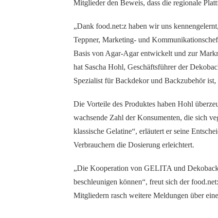
Mitglieder den Beweis, dass die regionale Pla
„Dank food.net:z haben wir uns kennengelernt,
Teppner, Marketing- und Kommunikationschef d
Basis von Agar-Agar entwickelt und zur Markr
hat Sascha Hohl, Geschäftsführer der Dekoba
Spezialist für Backdekor und Backzubehör ist, z
Die Vorteile des Produktes haben Hohl überzeu
wachsende Zahl der Konsumenten, die sich vege
klassische Gelatine“, erläutert er seine Entsch
Verbrauchern die Dosierung erleichtert.
„Die Kooperation von GELITA und Dekoback bri
beschleunigen können“, freut sich der food.ne
Mitgliedern rasch weitere Meldungen über ein