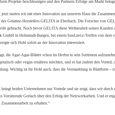
ttform Projekte beschleunigen und den Partnern Erfolge am Markt bring
 jetzt starten wir mit einer Innovation aus unserem Haus die Zusammen
es Gelatine-Herstellers GELITA in Eberbach. Die Forscher von GELIT
eife gebracht. Noch bevor GELITA diese Weltneuheit seinen Kunden au
ck GmbH in Helmstadt-Bargen, bei einem food.net:z-Treffen von dem v
eigte sich Hohl sofort an der Innovation interessiert.
gt, die Agar-Agar-Blätter schon im Herbst in sein Sortiment aufzunehm
tarisch oder vegan ernähren möchten, und es hat zudem den Vorteil, das
eidung. Wichtig ist für Hohl auch, dass die Vermarktung in Blattform – mi
ngt beiden Unternehmen nur Vorteile und sie zeigt, dass wir durch 
t:z-Vorsitzende Gerlach über den Erfolg der Netzwerkarbeit. Und er er
e Zusammenarbeit zu erhalten.“